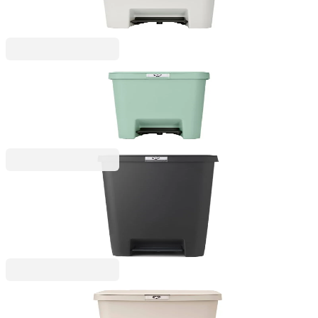
Light Grey
230,99 RON
StepUp
Coș de gunoi cu pedală Brabantia StepUp 16L,
Jade Green
199,99 RON
StepUp
Coș de gunoi cu pedală Brabantia StepUp 40L,
Dark Grey
292,99 RON
StepUp
Coș de gunoi cu pedală Brabantia StepUp 25L, Soft