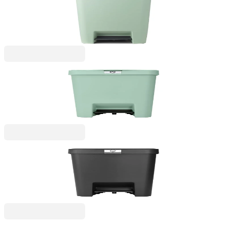
Coș de gunoi cu pedală Brabantia StepUp 40L,
Jade Green
292,99 RON
StepUp
Coș de gunoi cu pedală Brabantia StepUp 25L,
Jade Green
230,99 RON
StepUp
Coș de gunoi cu pedală Brabantia StepUp 25L,
Dark Grey
230,99 RON
StepUp