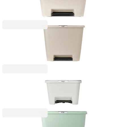
Beige
230,99 RON
StepUp
Coș de gunoi cu pedală Brabantia StepUp 40L, Soft
Beige
292,99 RON
StepUp
Coș de gunoi cu pedală Brabantia StepUp 10L,
Light Grey
179,99 RON
StepUp