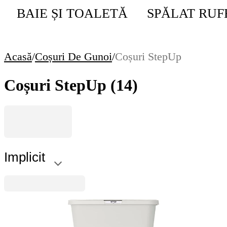
BAIE ȘI TOALETĂ
SPĂLAT RUF
Acasă
/
Coșuri De Gunoi
/
Coșuri StepUp
Coșuri StepUp
(14)
Implicit
StepUp
Coș de gunoi cu pedală Brabantia StepUp 25L,