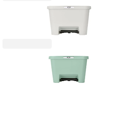
StepUp
Coș de gunoi cu pedală Brabantia StepUp 16L,
Light Grey
199,99 RON
StepUp
Coș de gunoi cu pedală Brabantia StepUp 10L,
Jade Green
179,99 RON