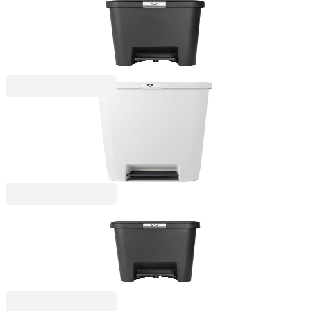
Coș de gunoi cu pedală Brabantia StepUp 16L,
Dark Grey
199,99 RON
StepUp
Coș de gunoi cu pedală Brabantia StepUp 40L,
Light Grey
292,99 RON
StepUp
Coș de gunoi cu pedală Brabantia StepUp 10L,
Dark Grey
179,99 RON