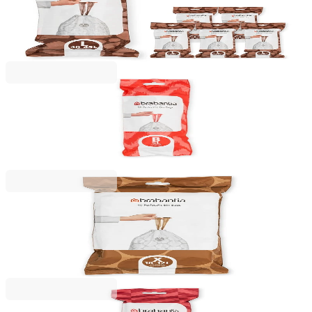
Saci de gunoi cu șnur Brabantia PerfectFit
FlatBack+/Touch, cod L, 40-45L, 120 bucăți, cutie
251,99 RON
Brabantia
Saci de gunoi cu șnur Brabantia PerfectFit, cod B,
5L, 20 bucăți, rolă, albi
15,49 RON
Brabantia
Saci de gunoi cu șnur Brabantia PerfectFit
NewIcon/Bo, cod X, 10-12L, 40 bucăți, pachet
40,99 RON
Brabantia