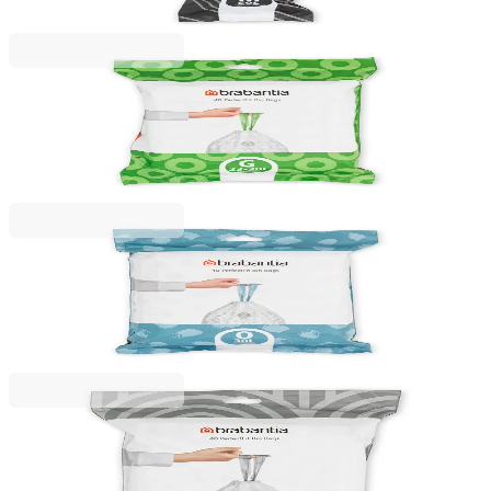
28,99 RON
Brabantia
Saci de gunoi cu șnur Brabantia PerfectFit, cod G,
23-30L, 40 bucăți, albi
60,99 RON
Brabantia
Saci de gunoi cu șnur Brabantia PerfectFit
FlatBack+/Bo, cod O, 30L, 40 bucăți, pachet
65,99 RON
Brabantia
Saci de gunoi cu șnur Brabantia PerfectFit
Touch/Push/Big Bin Bag N, cod H, 50-60L, 30