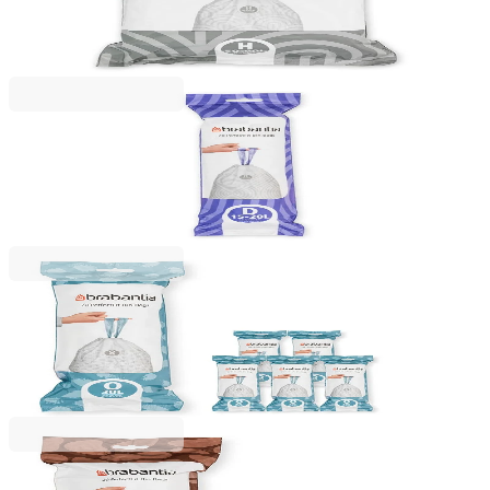
bucăți, pachet
96,99 RON
Brabantia
Saci de gunoi cu șnur Brabantia PerfectFit, cod D,
15-20L, 20 bucăți, albi
25,99 RON
Brabantia
Saci de gunoi cu șnur Brabantia PerfectFit
FlatBack+/Bo, cod O, 30L, 120 bucăți, cutie
127,99 RON
Brabantia