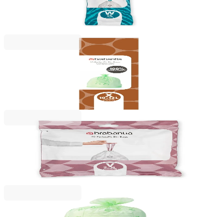
(NewIcon), 5L, 20 bucăți, albi
15,49 RON
Brabantia
Saci de gunoi Brabantia PerfectFit, cod X, 10-12L,
10 bucăți, verzi, biodegradabili
35,99 RON
Brabantia
Saci de gunoi cu șnur Brabantia PerfectFit NewIcon,
cod V, 3L, 40 bucăți, pachet
28,99 RON
Brabantia