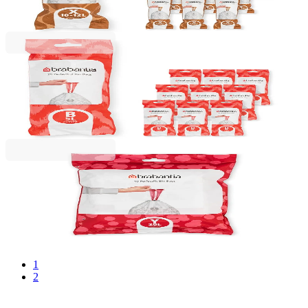
138,99 RON
Brabantia
Saci de gunoi cu șnur Brabantia PerfectFit
Slide/Papier Bin, cod B, 5L, 200 bucăți, cutie
112,49 RON
Brabantia
Saci de gunoi cu șnur Brabantia PerfectFit NewIcon
N, cod Y, 20L, 40 bucăți, pachet
40,99 RON
1
2