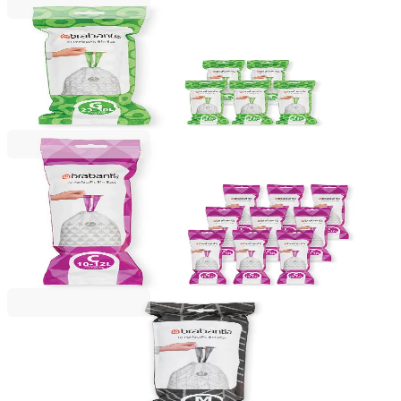
Brabantia
Saci de gunoi cu șnur Brabantia PerfectFit
NewIcon/Touch, cod G, 23-30L, 120 bucăți, cutie
127,99 RON
Brabantia
Saci de gunoi cu șnur Brabantia PerfectFit
Sort&Go/Silent/Touch, cod C, 10-12L, 200 bucăți,
cutie
138,99 RON
Brabantia
Saci de gunoi cu șnur Brabantia PerfectFit, cod M,
60L, 10 bucăți, albi