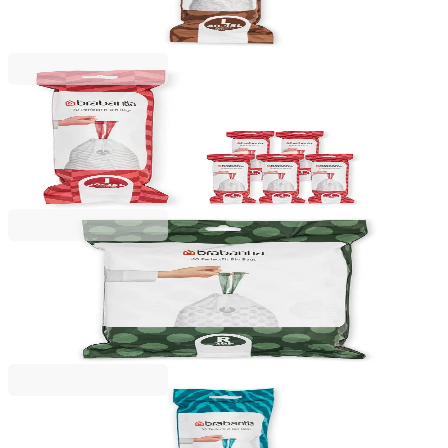
40-45L, 10 bucăți, albi
25,49 RON
Brabantia
Saci de gunoi cu șnur Brabantia PerfectFit
Sort&Go/Bo, cod J, 20-25L, 120 bucăți, cutie
117,99 RON
Brabantia
Saci de gunoi cu șnur Brabantia PerfectFit Bo, cod
R, 36L, 40 bucăți, pachet
96,99 RON
Brabantia
Saci de gunoi cu șnur Brabantia PerfectFit, cod W