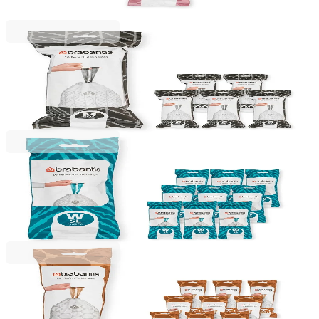
15,49 RON
Brabantia
Saci de gunoi cu șnur Brabantia PerfectFit Bo, cod
M, 60L, 120 bucăți, cutie
251,99 RON
Brabantia
Saci de gunoi cu șnur Brabantia PerfectFit NewIcon,
cod W, 5L, 200 bucăți, cutie
112,49 RON
Brabantia
Saci de gunoi cu șnur Brabantia PerfectFit
NewIcon/Bo, cod X, 10-12L, 200 bucăți, cutie