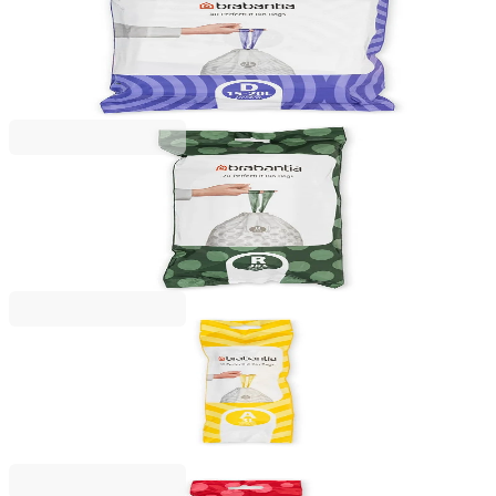
Saci de gunoi cu șnur Brabantia PerfectFit
Sort&Go/Built-In, cod D, 15-20L, 40 bucăți, pachet
45,99 RON
Brabantia
Saci de gunoi cu șnur Brabantia PerfectFit Bo, cod
R, 36L, 20 bucăți, rolă
50,99 RON
Brabantia
Saci de gunoi cu șnur Brabantia PerfectFit, cod A,
3L, 20 bucăți, rolă, albi
15,49 RON