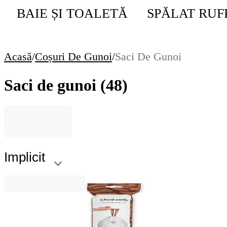
BAIE ȘI TOALETĂ
SPĂLAT RUF
Acasă
/
Coșuri De Gunoi
/
Saci De Gunoi
Saci de gunoi
(48)
Implicit
Brabantia
Saci de gunoi cu șnur Brabantia PerfectFit, cod L,