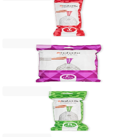
Brabantia
Saci de gunoi cu șnur Brabantia PerfectFit, cod Y
(Newicon), 20L, 20 bucăți, albi
20,49 RON
Brabantia
Saci de gunoi cu șnur Brabantia PerfectFit
Sort&Go/Touch N, cod C, 10-12L, 40 bucăți, pachet
40,99 RON
Brabantia
Saci de gunoi cu șnur Brabantia PerfectFit, cod G,
23-30L, 20 bucăți, albi
30,99 RON