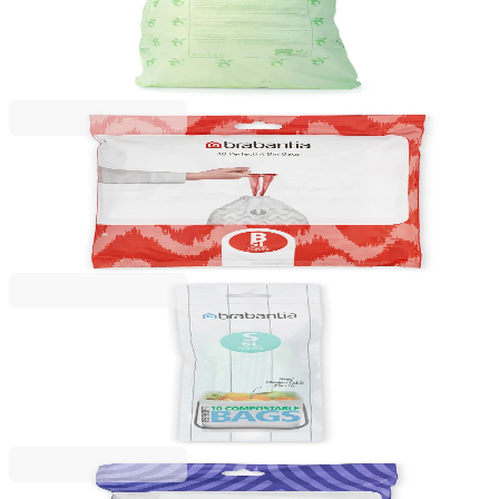
Saci de gunoi Brabantia PerfectFit, cod K (Twin),
10L, 10 bucăți, verzi, biodegradabili
35,99 RON
Brabantia
Saci de gunoi cu șnur Brabantia PerfectFit
Slide/Papier Bin, cod B, 5L, 40 bucăți, pachet
28,99 RON
Brabantia
Saci de gunoi Brabantia PerfectFit, cod S
(Sort&Go), 6L, 10 bucăți, verzi, biodegradabili
20,49 RON
Brabantia