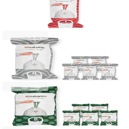
Saci de gunoi cu șnur Brabantia PerfectFit, cod J
20-25L, 20 bucăți, albi
25,49 RON
Brabantia
Saci de gunoi cu șnur Brabantia PerfectFit
Touch/Push/Big Bin, cod H, 50-60L, 120 bucăți,
cutie
251,99 RON
Brabantia
Saci de gunoi cu șnur Brabantia PerfectFit Bo, cod
R, 36L, 120 bucăți, cutie
241,49 RON