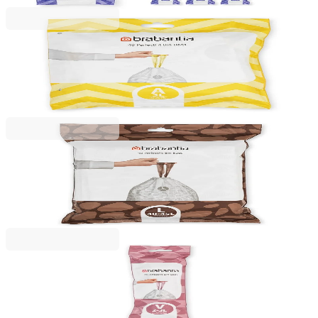
Brabantia
Saci de gunoi cu șnur Brabantia PerfectFit
Sort&Go/Touch, cod A, 3L, 40 bucăți, pachet
28,99 RON
Brabantia
Saci de gunoi cu șnur Brabantia PerfectFit
FlatBack+/Touch, cod L, 40-45L, 40 bucăți, pachet
96,99 RON
Brabantia
Saci de gunoi cu șnur Brabantia PerfectFit, cod V
(NewIcon), 3L, 20 bucăți, albi