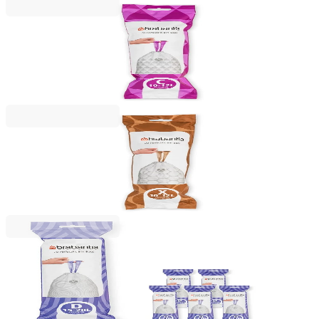
Brabantia
Saci de gunoi cu șnur Brabantia PerfectFit, cod C,
10-12L, 20 bucăți, albi
20,49 RON
Brabantia
Saci de gunoi cu șnur Brabantia PerfectFit, cod X
(NewIcon/Bo), 10-12L, 20 bucăți, albi
20,49 RON
Brabantia
Saci de gunoi cu șnur Brabantia PerfectFit
Sort&Go/Built-In, cod D, 15-20L, 120 bucăți, cutie
117,99 RON