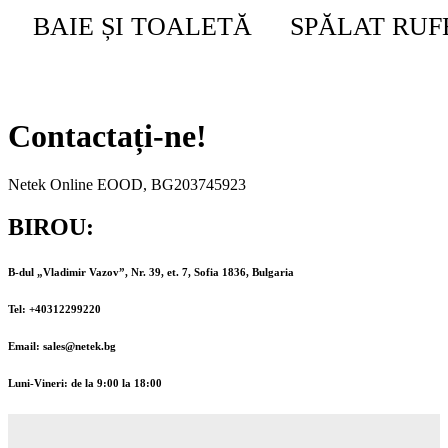
BAIE ȘI TOALETĂ
SPĂLAT RUF
Contactați-ne!
Netek Online EOOD, BG203745923
BIROU:
B-dul „Vladimir Vazov”, Nr. 39, et. 7, Sofia 1836, Bulgaria
Tel: +40312299220
Email: sales@netek.bg
Luni-Vineri: de la 9:00 la 18:00