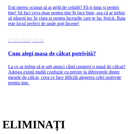
Ești mereu ocupat să ai grijă de ceilalți? Fă-ți timp și pentru
tine! Să faci ceva doar pentru tine îți face bine, așa că ar trebui
să găsești loc în viața ta pentru lucrurile care te fac fericit. Baia
este locul perfect de unde poți începe!
07.01.2026 | 15:10
Cum alegi masa de călcat potrivită?
La ce ar trebui să te uiți atunci când cumperi o masă de călcat?
Adesea există multă confuzie cu privire la diferențele dintre
mesele de călcat, ceea ce face dificilă alegerea celei potrivite
pentru tine.
ELIMINAȚI