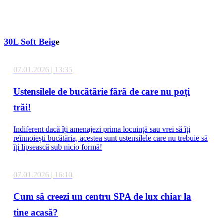
30L Soft Beig
e
07.01.2026 | 13:35
Ustensilele de bucătărie fără de care nu poți
trăi!
Indiferent dacă îți amenajezi prima locuință sau vrei să îți
reînnoiești bucătăria, acestea sunt ustensilele care nu trebuie să
îți lipsească sub nicio formă!
07.01.2026 | 16:10
Cum să creezi un centru SPA de lux chiar la
tine acasă?