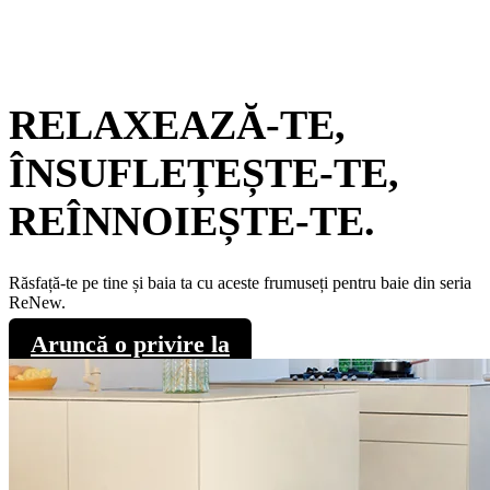
RELAXEAZĂ-TE,
ÎNSUFLEȚEȘTE-TE,
REÎNNOIEȘTE-TE.
Răsfață-te pe tine și baia ta cu aceste frumuseți pentru baie din seria
ReNew.
Aruncă o privire la