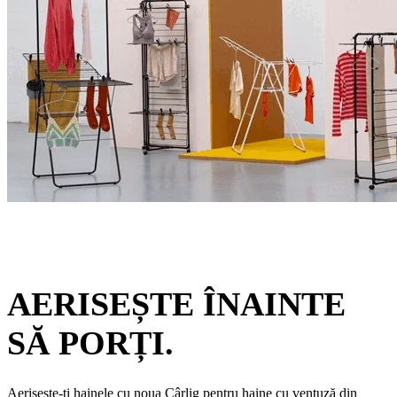
AERISEȘTE ÎNAINTE
SĂ PORȚI.
Aerisește-ți hainele cu noua Cârlig pentru haine cu ventuză din