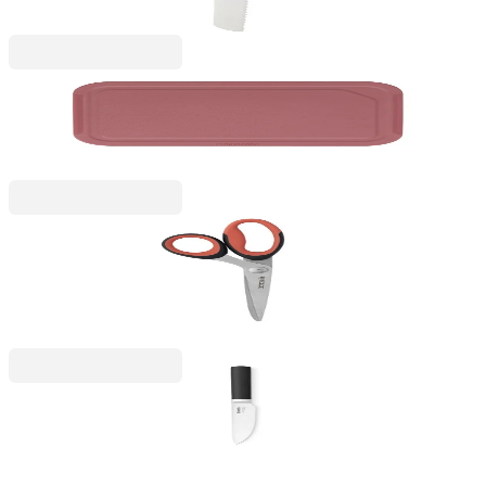
70,99 RON
Stackable
Placă de tăiat Brabantia Tasty+ Grape Red, mică
35,99 RON
Stackable
Foarfecă de bucătărie Brabantia Tasty+ Terracotta
Pink
30,99 RON
Profile
Cuțit universal Brabantia Profile NEW, 12,5cm
96,99 RON