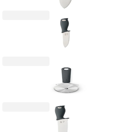
76,99 RON
Stackable
Cuțit universal Brabantia Tasty+ Dark Grey,
13,3cm
45,99 RON
Stackable
Cuțit pentru pizza și patiserie Brabantia Tasty+
Dark Grey
50,99 RON
Stackable
Cuțit de pâine Brabantia Tasty+ Dark Grey, 20cm