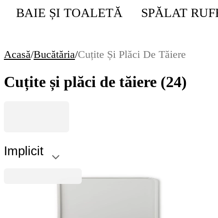
BAIE ȘI TOALETĂ
SPĂLAT RUF
Acasă
/
Bucătăria
/
Cuțite Și Plăci De Tăiere
Cuțite și plăci de tăiere
(24)
Implicit
Stackable
Placă de tăiat Brabantia Tasty+