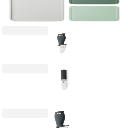
Stackable
Placă de tăiat Brabantia Tasty+, 3 bucăți
148,99 RON
Stackable
Cuțit de decojit Brabantia Tasty+ Dark Grey, 9 cm
40,99 RON
Profile
Cuțit pentru fructe și legume Brabantia Profile
NEW, 9cm
86,99 RON
Stackable