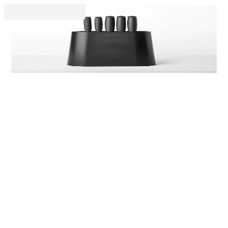
Stackable
Bloc cu 5 cuțite Brabantia Tasty+ Dark Grey
425,99 RON