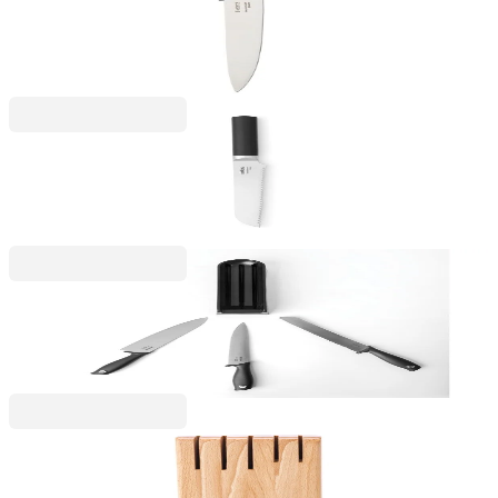
Cuțit pentru carne Brabantia Tasty+ Dark Grey,
20cm
70,99 RON
Profile
Cuțit de pâine Brabantia Profile NEW, 20cm
148,99 RON
Stackable
Bloc cu 3 cuțite Brabantia Tasty+ Dark Grey
241,49 RON
Profile
Bloc pentru cuțite Brabantia Profile NEW