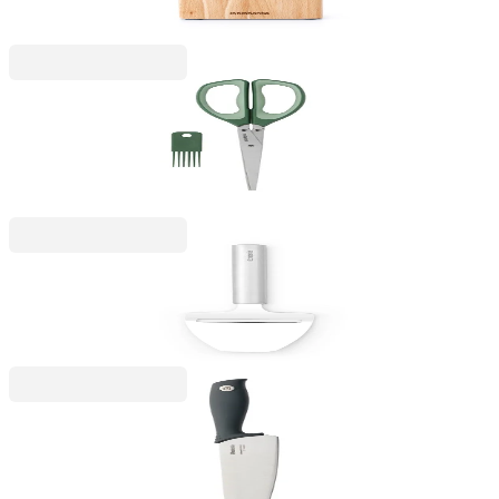
312,99 RON
Stackable
Foarfecă pentru ierburi aromatice Brabantia Tasty+
Fir Green
35,99 RON
Profile
Cuțit pentru brânză Brabantia Profile NEW
55,99 RON
Stackable
Cuțit de bucătar Brabantia Tasty+ Dark Grey, 20
cm