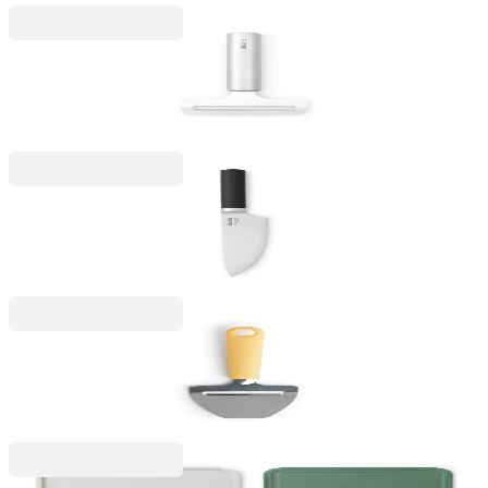
Profile
Cuțit pentru brânză moale Brabantia Profile NEW
55,99 RON
Profile
Cuțit de bucătar Brabantia Profile NEW, 19,5 cm
148,99 RON
Stackable
Cuțit de brânză Brabantia Tasty+ Vanilla Yellow
45,99 RON