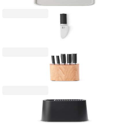
91,99 RON
Profile
Cuțit pentru carne Brabantia Profile NEW, 15.4cm
127,99 RON
Profile
Bloc cu 5 cuțite Brabantia Profile NEW
734,99 RON
Brabantia
Bloc pentru cuțite cu suport pentru ustensile
Brabantia, Dark Grey
159,99 RON