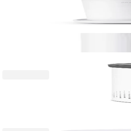
Set de accesorii pentru baie Brabantia ReNew Soft Whi
169,49 RON
La cerere
Промоционални продукти
Brabantia
Coș de rufe Brabantia Selector 55L, White
447,99 RON
559,99 RON