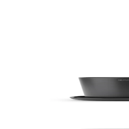
S-ar putea să vă placă și
La cerere
ReNew
Set de accesorii pentru baie Brabantia ReNew Dark Gr
169,49 RON
La cerere
La cerere
ReNew