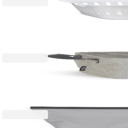
Collect-It
Coș de rufe Brabantia Collect-It, 40L, White
152,99 RON
179,99 RON
Linn
Coș pliabil pentru rufe Brabantia Linn 35L, Grey
135,99 RON
159,99 RON
Brabantia