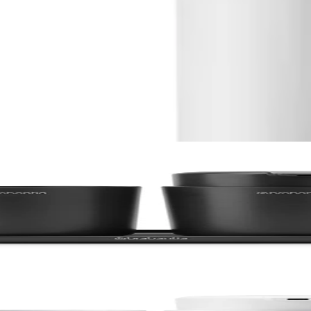
Evaluare
ey, 3 piese