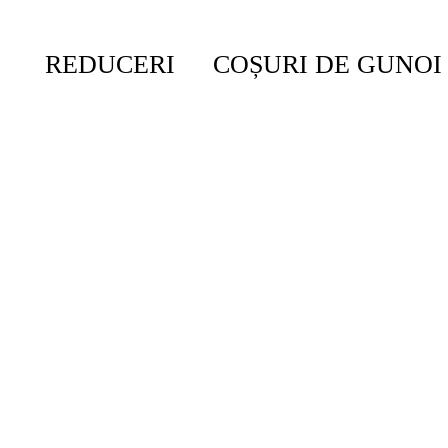
REDUCERI
COȘURI DE GUNOI
Acasă
/
Baie Și Toaletă
/
Accesorii Pentru Baie R
ReNew
Set de accesorii pentru baie Bra
Faceți din baia dvs. o oază de calm prin aducerea acestui set elegant d