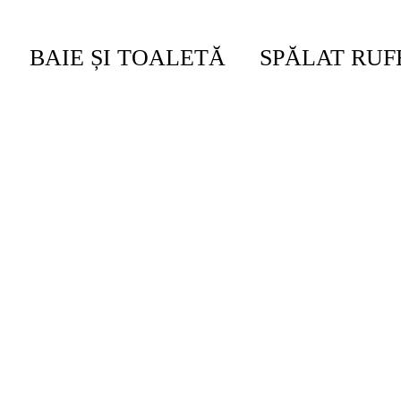
BAIE ȘI TOALETĂ
SPĂLAT RUF
eNew
/
Set De Accesorii Pentru Baie Brabantia ReNe
bantia ReNew Soft Beige, 3 piese
e trei accesorii de baie Brabantia ReNew. Dist...