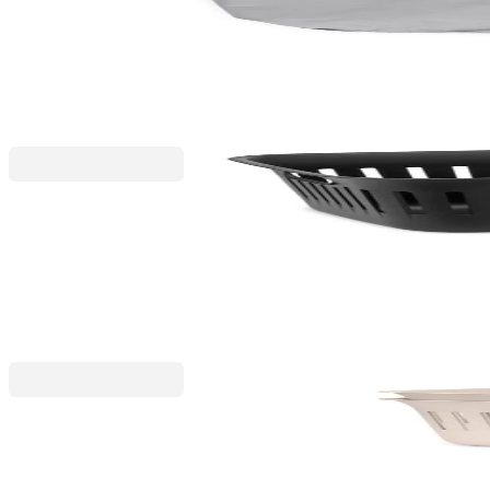
Sac pentru coș de rufe Brabantia Bo, 60L, Grey
78,19 RON
91,99 RON
Collect-It
Coș de rufe Brabantia Collect-It, 40L, Black
152,99 RON
179,99 RON
Collect-It
Set 2 coșuri de rufe Brabantia Collect-It, 40L, Soft Be