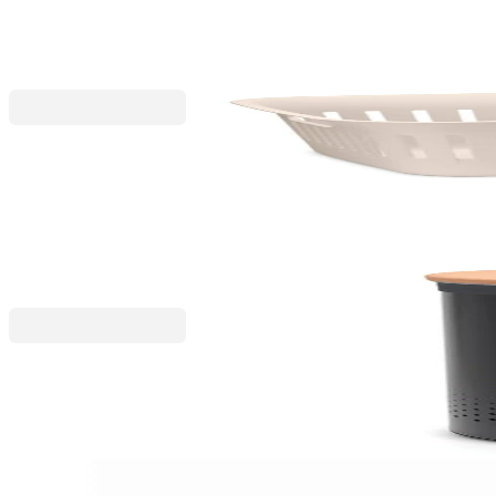
275,19 RON
343,99 RON
Collect-It
Coș de rufe Brabantia Collect-It, 40L, Soft Beige
152,99 RON
179,99 RON
Linn
Coș de rufe Brabantia coș de rufe 60L, Matt Black, c
487,99 RON
609,99 RON